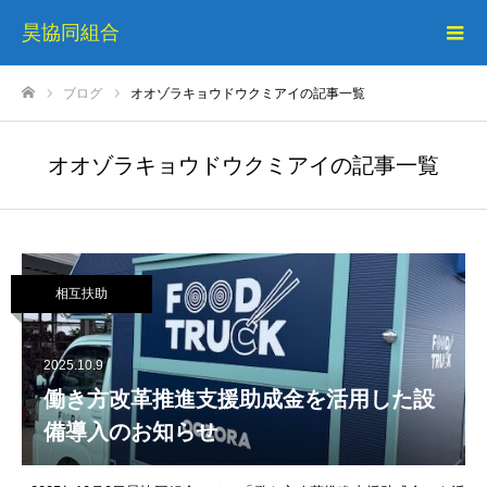
昊協同組合
ブログ
オオゾラキョウドウクミアイの記事一覧
ホーム
オオゾラキョウドウクミアイの記事一覧
相互扶助
2025.10.9
働き方改革推進支援助成金を活用した設
備導入のお知らせ